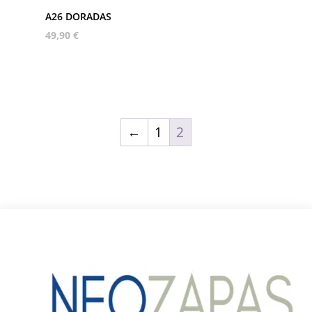
A26 DORADAS
49,90
€
←
1
2