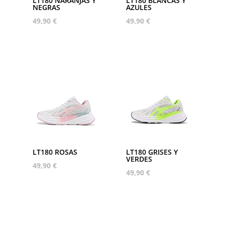
LT180 NARANJAS Y
LT180 BLANCAS Y
NEGRAS
AZULES
49,90
€
49,90
€
LT180 ROSAS
LT180 GRISES Y
VERDES
49,90
€
49,90
€