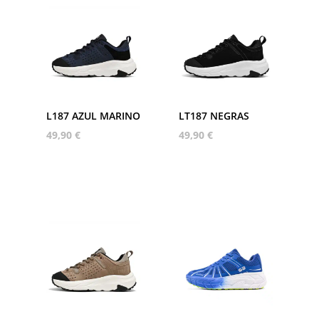
L187 AZUL MARINO
LT187 NEGRAS
49,90
€
49,90
€