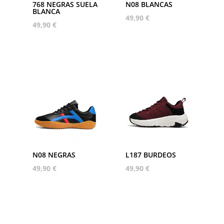
768 NEGRAS SUELA
N08 BLANCAS
BLANCA
49,90
€
49,90
€
N08 NEGRAS
L187 BURDEOS
49,90
€
49,90
€