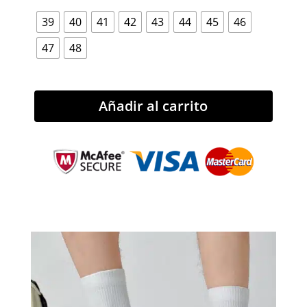
39
40
41
42
43
44
45
46
47
48
Añadir al carrito