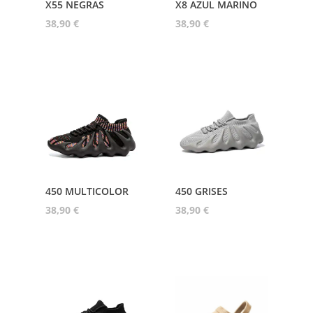
X55 NEGRAS
X8 AZUL MARINO
38,90
€
38,90
€
450 MULTICOLOR
450 GRISES
38,90
€
38,90
€