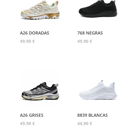
A26 DORADAS
768 NEGRAS
49,90
€
49,90
€
A26 GRISES
8839 BLANCAS
49,90
€
44,90
€